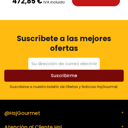
472,85 €
IVA incluido
Suscríbete a las mejores
ofertas
Suscribirse a nuestro boletín de Ofertas y Noticias HsjGourmet.
@HsjGourmet
Atención al Cliente Hsj.