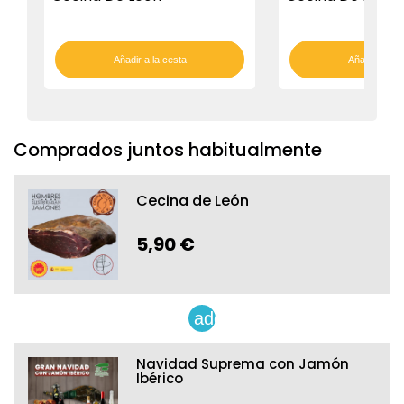
Añadir a la cesta
Añadir a la c
Comprados juntos habitualmente
Cecina de León
5,90 €
add
Navidad Suprema con Jamón
Ibérico