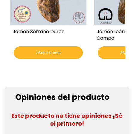
Jamón Serrano Duroc
Jamón Ibérico 
Campo
Añadir a la cesta
Añadir a 
Opiniones del producto
Este producto no tiene opiniones ¡Sé
el primero!