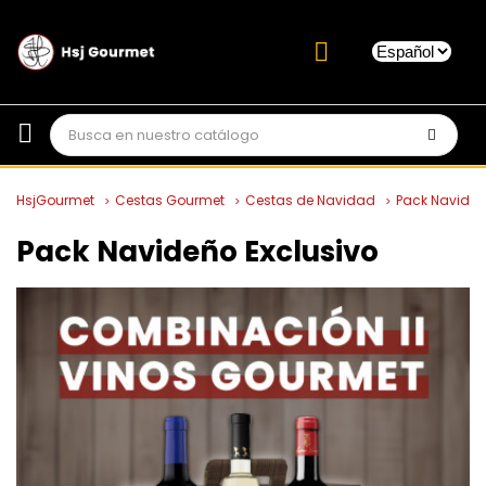
HsjGourmet
Cestas Gourmet
Cestas de Navidad
Pack Navideñ
Pack Navideño Exclusivo