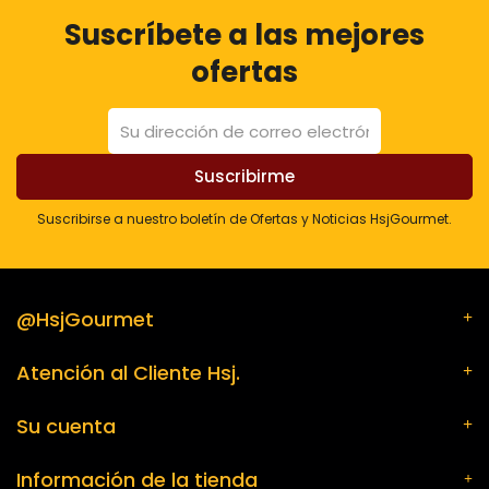
Suscríbete a las mejores
ofertas
Suscribirse a nuestro boletín de Ofertas y Noticias HsjGourmet.
@HsjGourmet
Atención al Cliente Hsj.
Su cuenta
Información de la tienda