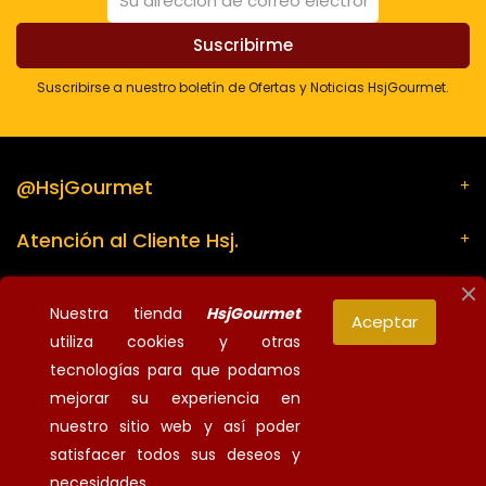
Suscribirse a nuestro boletín de Ofertas y Noticias HsjGourmet.
@HsjGourmet
Atención al Cliente Hsj.
Su cuenta
Nuestra tienda
HsjGourmet
Aceptar
utiliza cookies y otras
Información de la tienda
tecnologías para que podamos
mejorar su experiencia en
nuestro sitio web y así poder
¡Síguenos!
satisfacer todos sus deseos y
© 2026 - HsjGourmet - Todos los derechos reservados
necesidades.