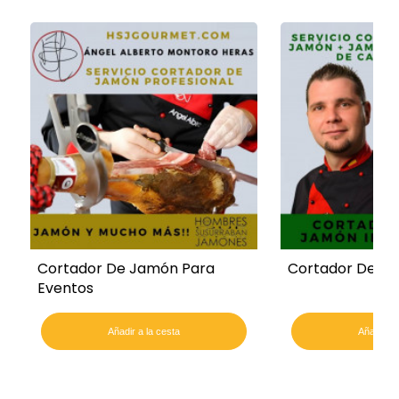
Cortador De Jamón Para
Cortador De Ja
Eventos
Añadir a la cesta
Añadir a 