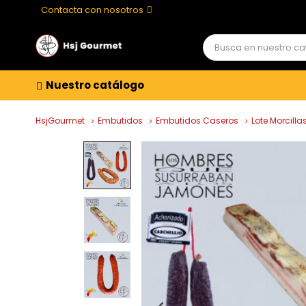
Contacta con nosotros
Nuestro catálogo
HsjGourmet
Embutidos
Embutidos Caseros
Lote Morcilla