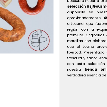
Descubre nuestro exc
selección HsjGourm
disponible en nue
aproximadamente
4
artesanal que fusion
región con la exqui
premium. Originarios 
morcillas son elabor
que el tocino prov
libertad. Presentad
frescura y sabor. Aña
con esta selecció
nuestra
tienda on
verdadera esencia de 