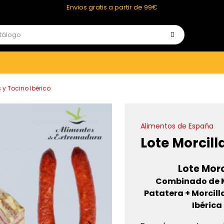
Envios gratis a partir de 99€
s y Tocino Ibérico
Alimentos de España
Lote Morcill
Lote Morc
Combinado de Mo
Patatera + Morcill
Ibérica