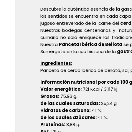
Descubre la auténtica esencia de la gast
los sentidos se encuentra en cada capa d
jugoso entreverado de la
carne del
cerd
Nuestras bodegas centenarias y
natur
culinaria no solo enriquece los tradici
Nuestra
Panceta Ibérica de Bellota
se p
Sumérgete en la rica historia de la
gastr
Ingredientes:
Panceta de cerdo ibérico de bellota, sal,
Información nutricional por cada 100 g
Valor energético:
721 Kcal / 3,117 kj
Grasas:
75,96 g.
de las cuales saturadas:
25,24 g.
Hidratos de carbono:
< 1 %.
de los cuales azúcares:
< 1 %.
Proteínas:
8,88 g.
Sal:
1,21 g.