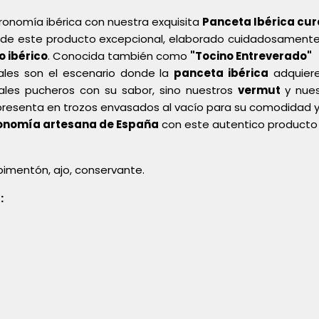
ronomía ibérica con nuestra exquisita
Panceta Ibérica cu
e este producto excepcional, elaborado cuidadosamente a p
o ibérico
. Conocida también como
"Tocino Entreverado"
ales son el escenario donde la
panceta ibérica
adquiere 
onales pucheros con su sabor, sino nuestros
vermut
y nues
resenta en trozos envasados al vacío para su comodidad 
onomía artesana de España
con este autentico producto 
 pimentón, ajo, conservante.
: