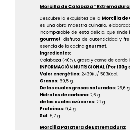
Morcilla de Calabaza “Extremadura
Descubre la exquisitez de la
Morcilla de
es una obra maestra culinaria, elaborad
incomparable de esta delicia, que rinde
gourmet
, disfruta de autenticidad y f
esencia de la cocina
gourmet
.
Ingredientes:
Calabaza (40%), grasa y carne de cerdo ib
INFORMACIÓN NUTRICIONAL (Por 100g 
Valor energético:
2439KJ/ 583Kcal.
Grasas:
59,5 g.
De las cuales grasas saturadas:
26,6 g
Hidratos de carbono:
2,6 g.
de los cuales azúcares:
2,1 g.
Proteínas:
9,4 g.
Sal:
5,7 g.
Morcilla Patatera de Extremadura: