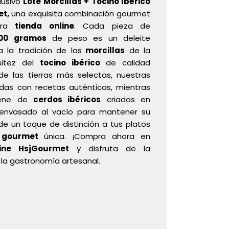
lusivo
Lote Morcillas + Tocino Ibérico
et,
una exquisita combinación gourmet
stra
tienda online
. Cada pieza de
00 gramos
de peso es un deleite
a la tradición de las
morcillas
de la
sitez del
tocino ibérico
de calidad
de las tierras más selectas, nuestras
adas con recetas auténticas, mientras
iene de
cerdos ibéricos
criados en
o envasado al vacío para mantener su
de un toque de distinción a tus platos
n
gourmet
única. ¡Compra ahora en
line HsjGourmet
y disfruta de la
la gastronomía artesanal.