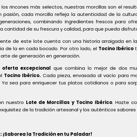
os rincones más selectos, nuestras morcillas son el result
n pasión, cada morcilla refleja la autenticidad de la cultu
generaciones, combinando ingredientes frescos para ofr
a cantidad de su frescura y calidad, para que pueda disfru
e de este lote cuenta con una historia arraigada en la t
ia de la en cada bocado. Por otro lado, el
Tocino Ibérico
n arte de generación en generación.
a
oferta excepcional
que combina lo mejor de dos mun
el
Tocino Ibérico.
Cada pieza, envasada al vacío para man
 Ya sea para enriquecer tus platos cotidianos o para sorp
con nuestro
Lote de Morcillas y Tocino
Ibérico
. Hazte c
exquisitez de la tradición artesanal y los auténticos sabore
 ¡Saborea la Tradición en tu Paladar!