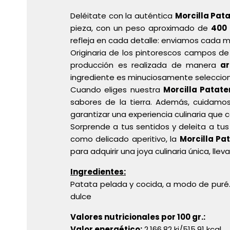
Deléitate con la auténtica
Morcilla Pat
pieza, con un peso aproximado de
400
refleja en cada detalle: enviamos cada mo
Originaria de los pintorescos campos d
producción es realizada de manera
ar
ingrediente es minuciosamente seleccio
Cuando eliges nuestra
Morcilla Patate
sabores de la tierra. Además, cuidamos
garantizar una experiencia culinaria que c
Sorprende a tus sentidos y deleita a tu
como delicado aperitivo, la
Morcilla Pa
para adquirir una joya culinaria única, ll
Ingredientes:
Patata pelada y cocida, a modo de puré. 
dulce
Valores nutricionales por 100 gr.:
Valor energético:
2.166,82 kj/515,91 kcal,