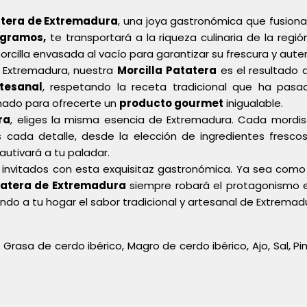
atera de Extremadura
, una joya gastronómica que fusion
 gramos,
te transportará a la riqueza culinaria de la regi
rcilla envasada al vacío para garantizar su frescura y auten
e Extremadura, nuestra
Morcilla
Patatera
es el resultado 
tesanal
, respetando la receta tradicional que ha pas
nado para ofrecerte un
producto gourmet
inigualable.
ra
, eliges la misma esencia de Extremadura. Cada mordisc
 cada detalle, desde la elección de ingredientes fresco
autivará a tu paladar.
s invitados con esta exquisitaz gastronómica. Ya sea como 
tatera de Extremadura
siempre robará el protagonismo 
evando a tu hogar el sabor tradicional y artesanal de Extremad
Grasa de cerdo ibérico, Magro de cerdo ibérico, Ajo, Sal, 