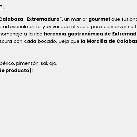
”:
 Calabaza "Extremadura",
un manjar
gourmet
que fusiona
a artesanalmente y envasada al vacío para conservar su f
 homenaje a la rica
herencia gastronómica de
Extremad
rescura con cada bocado. Deja que la
Morcilla de Calaba
érico, pimentón, sal, ajo.
de producto):
.