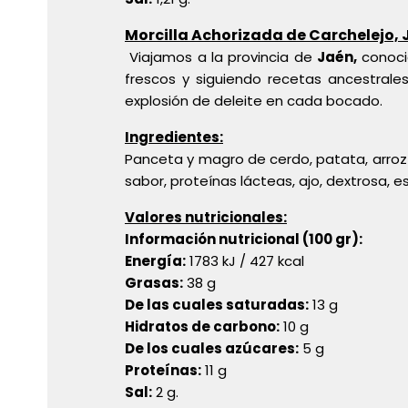
Morcilla Achorizada de Carchelejo, 
Viajamos a la provincia de
Jaén,
conocid
frescos y siguiendo recetas ancestrale
explosión de deleite en cada bocado.
Ingredientes:
Panceta y magro de cerdo, patata, arroz 
sabor, proteínas lácteas, ajo, dextrosa, 
Valores nutricionales:
Información nutricional (100 gr):
Energía:
1783 kJ / 427 kcal
Grasas:
38 g
De las cuales saturadas:
13 g
Hidratos de carbono:
10 g
De los cuales azúcares:
5 g
Proteínas:
11 g
Sal:
2 g.