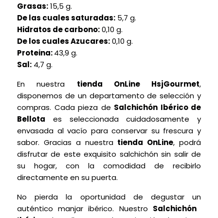
Grasas:
15,5 g.
De las cuales saturadas:
5,7 g.
Hidratos de carbono:
0,10 g.
De los cuales Azucares:
0,10 g.
Proteina:
43,9 g.
Sal:
4,7 g.
En nuestra
tienda OnLine HsjGourmet
,
disponemos de un departamento de selección y
compras. Cada pieza de
Salchichón
Ibérico de
Bellota
es seleccionada cuidadosamente y
envasada al vacío para conservar su frescura y
sabor. Gracias a nuestra
tienda OnLine
, podrá
disfrutar de este exquisito salchichón
sin salir de
su hogar, con la comodidad de recibirlo
directamente en su puerta.
No pierda la oportunidad de degustar un
auténtico manjar ibérico. Nuestro
Salchichón