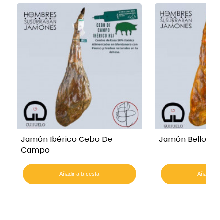
Jamón Ibérico Cebo De
Jamón Bellota I
Campo
Añadir a la cesta
Añadir a 