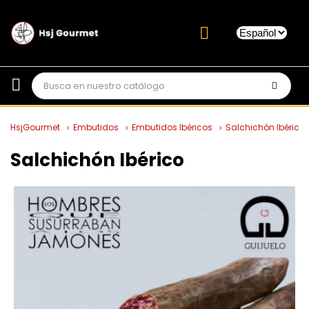
HsjGourmet
Embutidos
Embutidos Ibéricos
Salchichón Ibérico
Salchichón Ibérico