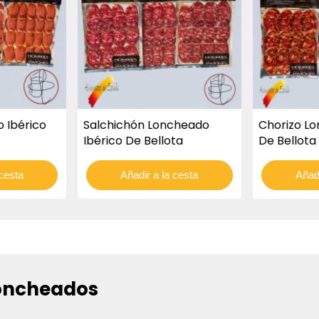
 Ibérico
Salchichón Loncheado
Chorizo Lo
Ibérico De Bellota
De Bellota
 cesta
Añadir a la cesta
Añadi
oncheados