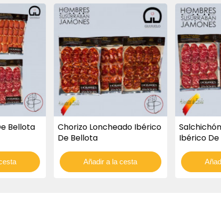
De Bellota
Chorizo Loncheado Ibérico
Salchichó
De Bellota
Ibérico De
 cesta
Añadir a la cesta
Añadi