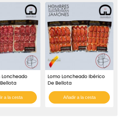
n Loncheado
Lomo Loncheado Ibérico
 Bellota
De Bellota
r a la cesta
Añadir a la cesta