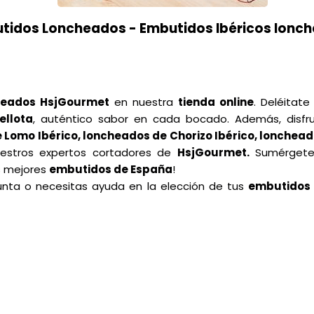
tidos Loncheados - Embutidos Ibéricos lonc
heados HsjGourmet
en nuestra
tienda online
. Deléitat
ellota
, auténtico sabor en cada bocado. Además, disf
e Lomo Ibérico, loncheados de Chorizo Ibérico, lonchea
uestros expertos cortadores de
HsjGourmet.
Sumérgete 
os mejores
embutidos de España
!
unta o necesitas ayuda en la elección de tus
embutidos