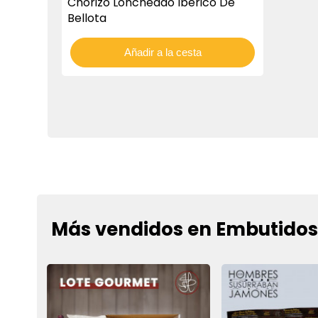
Chorizo Loncheado Ibérico De
Bellota
Añadir a la cesta
Más vendidos en Embutido