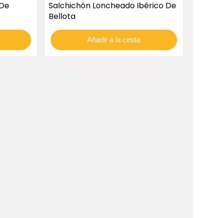
 De
Salchichón Loncheado Ibérico De
Bellota
Añadir a la cesta