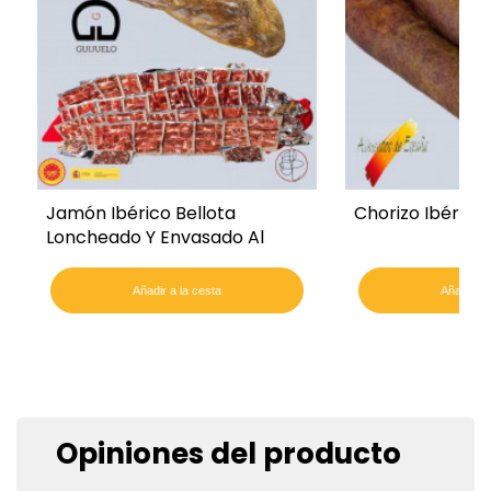
Jamón Ibérico Bellota
Chorizo Ibérico
Loncheado Y Envasado Al
Vacío
Añadir a la cesta
Añadir a 
Opiniones del producto