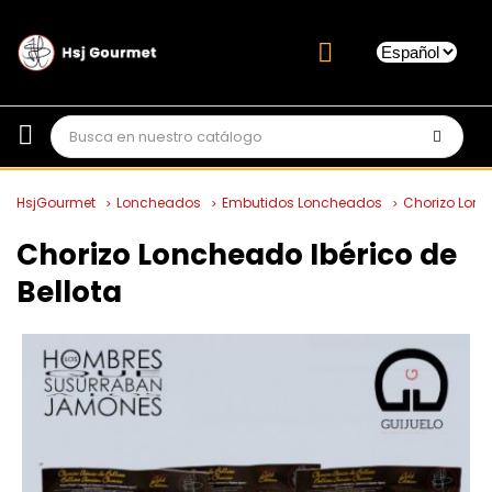
HsjGourmet
Loncheados
Embutidos Loncheados
Chorizo Lonc
Chorizo Loncheado Ibérico de
Bellota