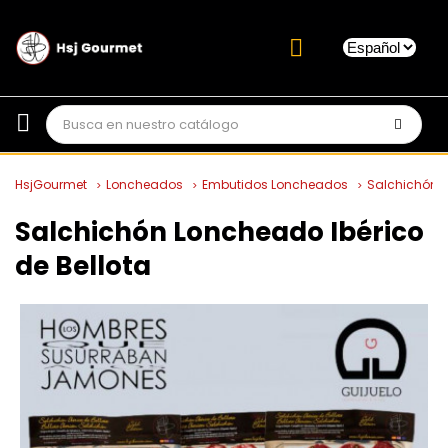
HsjGourmet
Loncheados
Embutidos Loncheados
Salchichón L
Salchichón Loncheado Ibérico
de Bellota