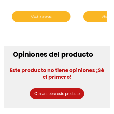
Añadir a la cesta
Añadir a 
Opiniones del producto
Este producto no tiene opiniones ¡Sé
el primero!
Opinar sobre este producto