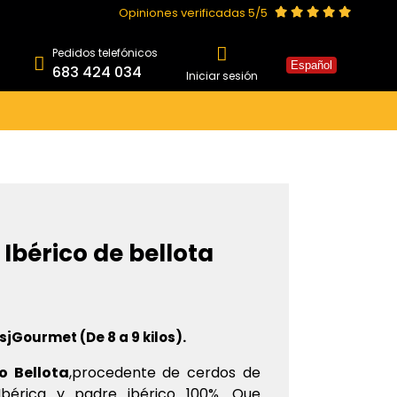
Opiniones verificadas 5/5
Pedidos telefónicos
Español
683 424 034
Iniciar sesión
Ibérico de bellota
100% Ibérico bellota
sjGourmet (De 8 a 9 kilos).
o Bellota
,
procedente de cerdos de
bérica y padre ibérico 100%. Que