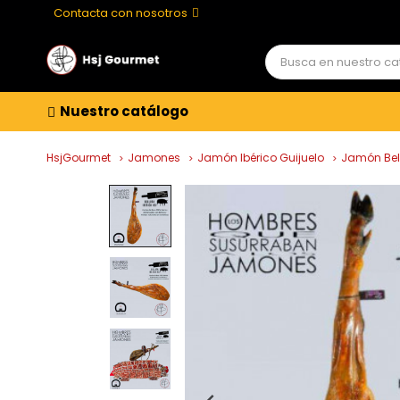
Contacta con nosotros
Nuestro catálogo
HsjGourmet
Jamones
Jamón Ibérico Guijuelo
Jamón Bell