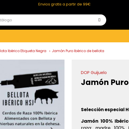
Envios gratis a partir de 99€
ota Ibérico Etiqueta Negra
Jamón Puro Ibérico de bellota
DOP Guijuelo
Jamón Puro 
Jamón 
Selección especial H
Jamón 100% Ibéric
raza; madre 100% I