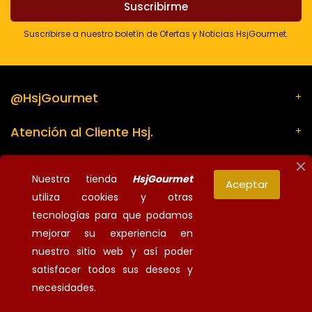
Suscribirse a nuestro boletín de Ofertas y Noticias HsjGourmet.
@HsjGourmet
Atención al Cliente Hsj.
Su cuenta
Nuestra tienda
HsjGourmet
Aceptar
utiliza cookies y otras
Información de la tienda
tecnologías para que podamos
mejorar su experiencia en
nuestro sitio web y así poder
¡Síguenos!
satisfacer todos sus deseos y
© 2026 - HsjGourmet - Todos los derechos reservados
necesidades.