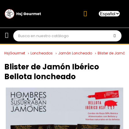
HsjGourmet
Loncheados
Jamón Loncheado
Blister de Jamón 
Blister de Jamón Ibérico
Bellota loncheado