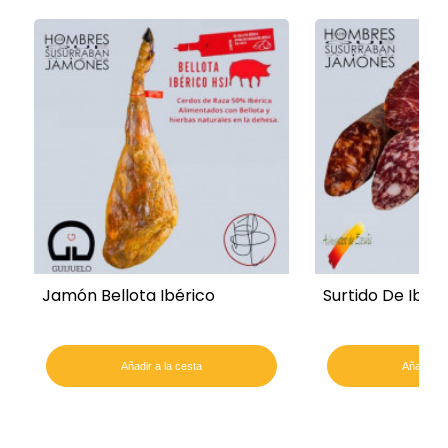
Jamón Bellota Ibérico
Surtido De Ibéri
Añadir a la cesta
Añadir a 