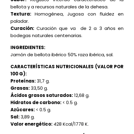
bellota y a recursos naturales de la dehesa.
Textura:
Homogénea, Jugosa con fluidez en
paladar.
Curación:
Curación que va de 2 a 3 años en
bodegas naturales centenarias.
INGREDIENTES:
Jamón de bellota ibérico 50% raza ibérica, sal.
CARACTERÍSTICAS NUTRICIONALES (VALOR POR
100 G):
Proteínas:
31,7 g.
Grasas:
33,50 g.
Ácidos grasos saturados:
12,68 g.
Hidratos de carbono:
< 0.5 g.
Azúcares:
< 0.5 g.
Sal:
3,89 g.
Valor energético:
428 Kcal/1778 K.