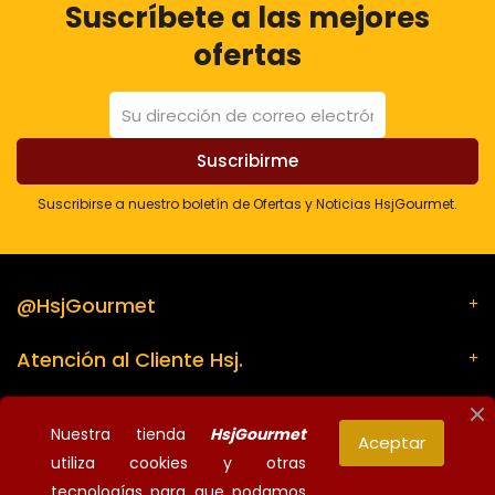
Suscríbete a las mejores
ofertas
Suscribirse a nuestro boletín de Ofertas y Noticias HsjGourmet.
@HsjGourmet
Atención al Cliente Hsj.
Su cuenta
Nuestra tienda
HsjGourmet
Aceptar
utiliza cookies y otras
Información de la tienda
tecnologías para que podamos