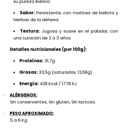
su pureza ibérica.
Sabor:
Persistente, con matices de bellota y
hierbas de la dehesa.
Textura:
Jugosa y suave en el paladar, con
una curación de 2 a 3 años.
Detalles nutricionales (por 100g):
Proteínas:
31,7g
Grasas:
33,5g (saturadas: 12,68g)
Energía:
428 Kcal / 1778 KJ
ALÉRGENOS:
·
Sin conservantes, Sin gluten, Sin lactosa.
PESO APROXIMADO:
·
5 a 6 Kg