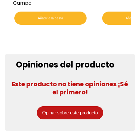
Campo
Añadir a la cesta
Añadir a 
Opiniones del producto
Este producto no tiene opiniones ¡Sé
el primero!
Opinar sobre este producto