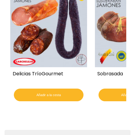
Delicias TríoGourmet
Sobrasada
Añadir a la cesta
Añadir a 