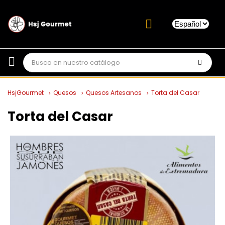
HsjGourmet
Quesos
Quesos Artesanos
Torta del Casar
Torta del Casar