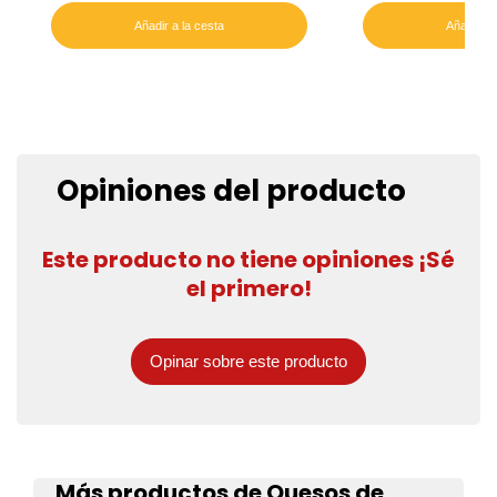
Añadir a la cesta
Añadir a 
Opiniones del producto
Este producto no tiene opiniones ¡Sé
el primero!
Opinar sobre este producto
Más productos de Quesos de